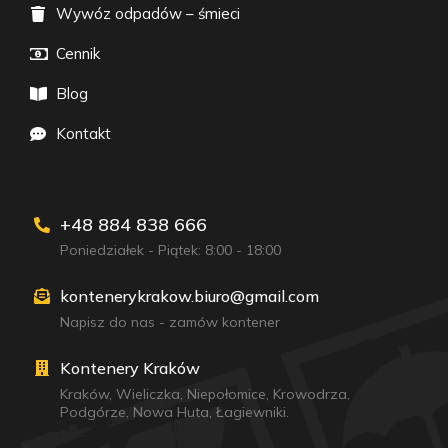
Wywóz odpadów – śmieci
Cennik
Blog
Kontakt
+48 884 838 666
Poniedziałek - Piątek: 8:00 - 18:00
kontenerykrakow.biuro@gmail.com
Napisz do nas - zamów kontener
Kontenery Kraków
Kraków
,
Wieliczka
,
Niepołomice
,
Krowodrza
,
Podgórze
,
Nowa Huta
,
Łagiewniki
.