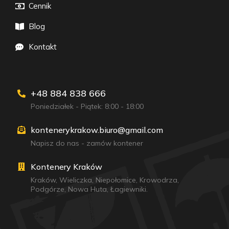
Cennik
Blog
Kontakt
+48 884 838 666
Poniedziałek - Piątek: 8:00 - 18:00
kontenerykrakow.biuro@gmail.com
Napisz do nas - zamów kontener
Kontenery Kraków
Kraków
,
Wieliczka
,
Niepołomice
,
Krowodrza
,
Podgórze
,
Nowa Huta
,
Łagiewniki
.